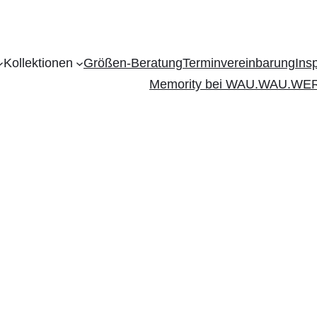
Kollektionen
Größen-Beratung
Terminvereinbarung
Ins
Memority bei WAU.WAU.WE