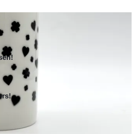
sen!
ers!