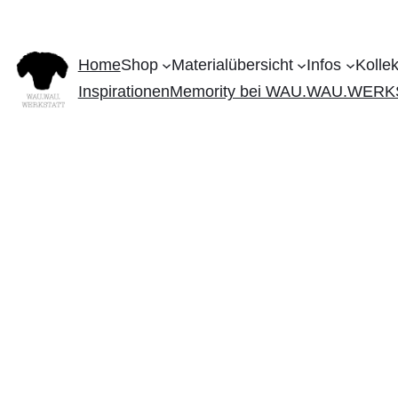
Home
Shop
Materialübersicht
Infos
Kolle
Inspirationen
Memority bei WAU.WAU.WER