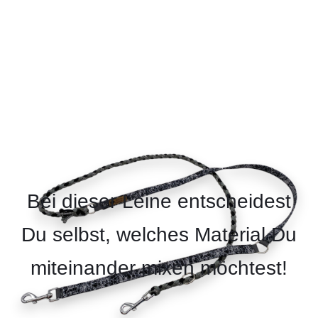
Bei dieser Leine entscheidest
Du selbst, welches Material Du
miteinander mixen möchtest!