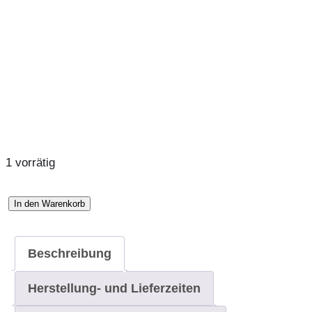
1 vorrätig
In den Warenkorb
Halsband
mit
abnehmbarer
Beschreibung
Schleife
Herstellung- und Lieferzeiten
Menge