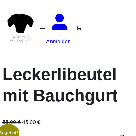
Anmelden
Leckerlibeutel
mit Bauchgurt
Ursprünglicher
Aktueller
55,00
€
45,00
€
Preis
Preis
Angebot!