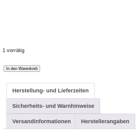
1 vorrätig
In den Warenkorb
Leckerlibeutel
mit
Bauchgurt
Herstellung- und Lieferzeiten
Menge
Sicherheits- und Warnhinweise
Versandinformationen
Herstellerangaben