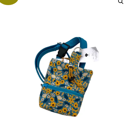
war:
ist:
55,00 €
45,00 €.