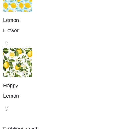
Lemon
Flower
Happy
Lemon
Frühlingshauch